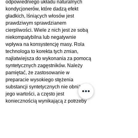
odpowiedniego układu naturalnych 
kondycjonerów, które dadzą efekt 
gładkich, lśniących włosów jest 
prawdziwym sprawdzianem 
cierpliwości. Wiele z nich jest ze sobą 
niekompatybilna lub negatywnie 
wpływa na konsystencję masy. Rola 
technologa to korekta tych zmian, 
najłatwiejsza do wykonania za pomocą 
syntetycznych zagęstników. Należy 
pamiętać, że zastosowanie w 
preparacie wysokiego stężenia 
substancji syntetycznych nie obniża 
jego wartości, a często jest 
koniecznością wynikającą z potrzeby 
uzyskania pożądanych właściwości. 
Reasumując zatem, czy da się 
zastosować naturalne składniki, aby 
uzyskać satysfakcjonujący efekt 
kondycjonowania, konsystencji i 