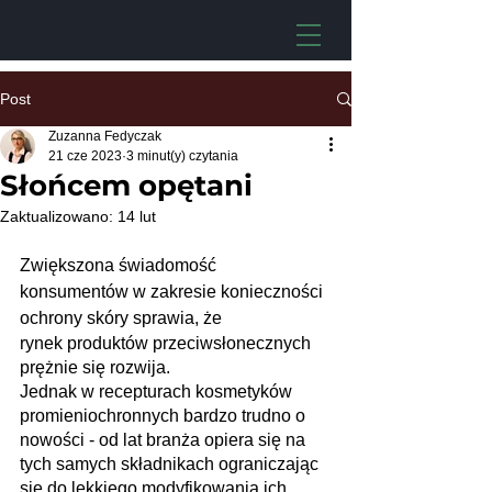
Post
Zuzanna Fedyczak
21 cze 2023
3 minut(y) czytania
Słońcem opętani
Zaktualizowano:
14 lut
Zwiększona świadomość 
konsumentów w zakresie konieczności 
ochrony skóry sprawia, że
rynek produktów przeciwsłonecznych 
prężnie się rozwija.
Jednak w recepturach kosmetyków 
promieniochronnych bardzo trudno o 
nowości - od lat branża opiera się na 
tych samych składnikach ograniczając 
się do lekkiego modyfikowania ich 