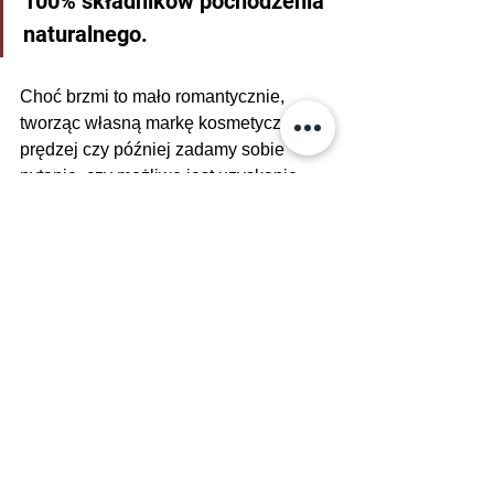
100% składników pochodzenia 
naturalnego.
Choć brzmi to mało romantycznie, 
tworząc własną markę kosmetyczną, 
prędzej czy później zadamy sobie 
pytanie, czy możliwe jest uzyskanie 
100% składników pochodzenia 
naturalnego wg normy ISO 16128? 
Odpowiedź brzmi – tak, jest to możliwe. 
Jedynym minusem takiej masy może 
być niezbyt wyrafinowany zapach, 
ponieważ kompozycje zapachowe do 
kosmetyków są najczęściej tworzone z 
syntetycznych składników. Owszem, 
istnieją inne sposoby perfumowania 
masy kosmetycznej, ale o tym 
porozmawiamy innym razem!
naturalność
ISO 16128
trendy kosmetyczne