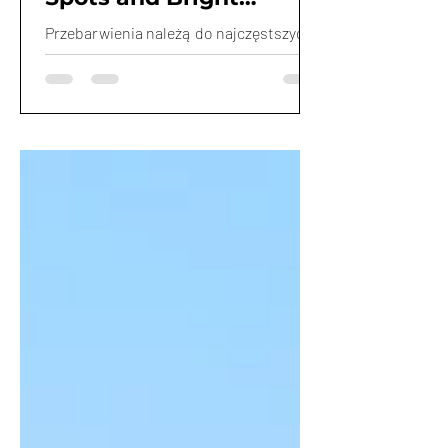
Solutions"
Przebarwienia należą do najczęstszych
problemów skóry, ale ich skuteczna
terapia wymaga czegoś więcej niż
wyboru kosmetyku z modnym
składnikiem aktywnym. Kluczowe jest
zrozumienie przyczyny ich powstawania
oraz dobór odpowiedniej strategii
pielęgnacyjnej. W tej rozmowie
poruszamy najważniejsze zagadnienia
związane z przebarwieniami, łącząc
wiedzę z zakresu kosmetologii i
technologii formulacji kosmetyków.
Rozmawiamy o tym, co rzeczywiście
potwierdzają badania naukowe, a co je