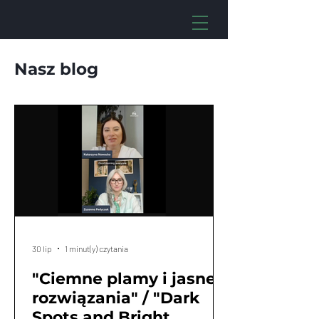
Nasz blog
30 lip
1 minut(y) czytania
"Ciemne plamy i jasne
rozwiązania" / "Dark
Spots and Bright